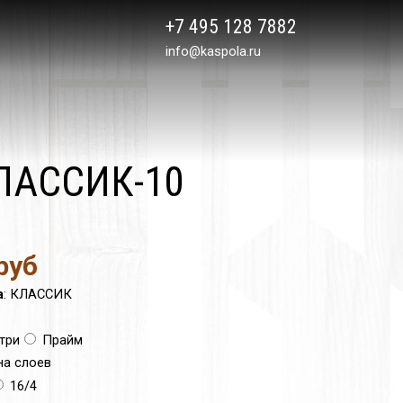
+7 495 128 7882
info@kaspola.ru
КЛАССИК-10
руб
а
:
КЛАССИК
три
Прайм
а слоев
16/4